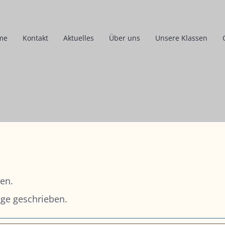
me
Kontakt
Aktuelles
Über uns
Unsere Klassen
ben.
äge geschrieben.