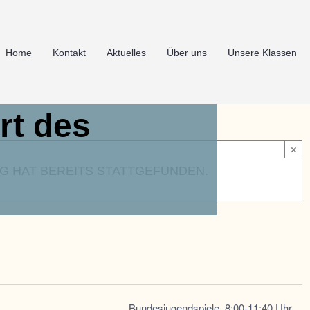
Home
Kontakt
Aktuelles
Über uns
Unsere Klassen
rt des
×
G HAT BEREITS STATTGEFUNDEN.
Bundesjugendspiele, 8:00-11:40 Uhr